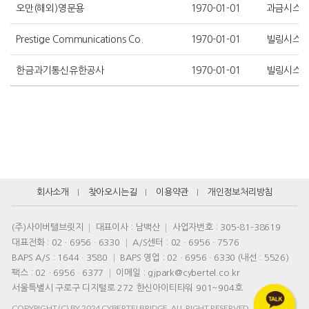
오만(해외)영문용
1970-01-01
과금시스
Prestige Communications Co.
1970-01-01
빌링시스
한금과기통신유한공사
1970-01-01
빌링시스
회사소개
찾아오시는길
이용약관
개인정보처리방침
(주)사이버텔브릿지
대표이사 : 남백산
사업자번호 : 305-81-38619
대표전화 :
02 · 6956 · 6330
A/S센터 :
02 · 6956 · 7576
BAPS A/S :
1644 · 3580
BAPS 영업 :
02 · 6956 · 6330
(내선 : 5526)
팩스 : 02 · 6956 · 6377
이메일 :
gjpark@cybertel.co.kr
서울특별시 구로구 디지털로 272 한신아이티타워 901~904호
COPYRIGHT (C) BY 2024 CYBERTELBRIDGE. ALL RIGHT RESERVED.