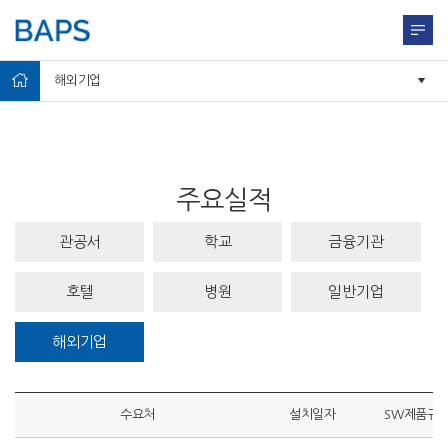
해외기업
주요실적
관공서
학교
금융기관
호텔
병원
일반기업
해외기업
수요처
설치일자
SW제품규